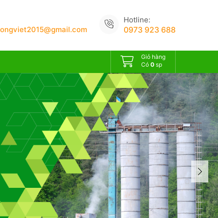
Hotline:
uongviet2015@gmail.com
0973 923 688
Giỏ hàng
Có
0
sp