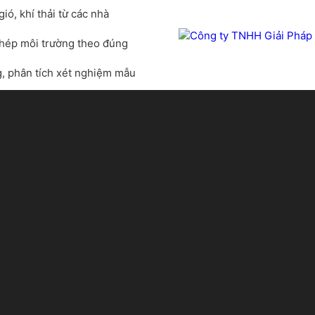
ió, khí thải từ các nhà
 phép môi trường theo đúng
g, phân tích xét nghiệm mẫu
 chất thải nguy hại......
h hàng những dịch vụ môi
trình xử lý nguồn chất
, tư vấn và giải đáp mọi
ên hệ
0973 923 688 Mr