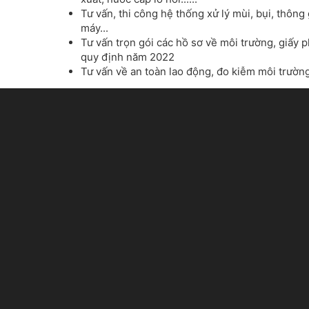
Tư vấn, thi công hệ thống xử lý mùi, bụi, thông g
máy...
Tư vấn trọn gói các hồ sơ về môi trường, giấy
quy định năm 2022
Tư vấn về an toàn lao động, đo kiễm môi trườn
.....
Tư vấn về miễn thuế môi trương, thu gom, quản lý
Tiêu chí của chúng tôi là mang đến cho quý khác
trường chất lượng cao về các mảng thi công công 
thải, cung cấp và lắp đặt các thiết bị tiên tiến nhất
thắc mắc các vấn đề trong luật môi trường.
Quý khách có nhu cầu tư vấn hay cần hỗ trợ hãy li
Việt Tel/Zalo
XEM THÊM